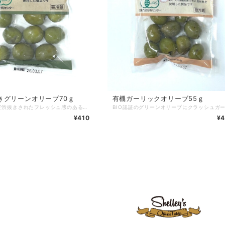
きグリーンオリーブ70ｇ
有機ガーリックオリーブ55ｇ
新漬け製法で渋抜きされたフレッシュ感のある種付きオリーブが、有機JASマーク付きスナックタイプの包装で登場。
¥410
¥4