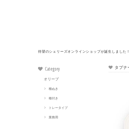
待望のシェリーズオンラインショップが誕生しました
タプナ
Category
オリーブ
種ぬき
種付き
トレータイプ
業務用