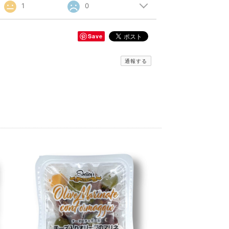
1
0
Save
通報する