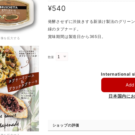
¥540
発酵させずに渋抜きする新漬け製法のグリー
緑のタプナード。
賞味期間は製造日から365日。
画像を拡大する
数量
International 
Add 
日本国内に
ショップの評価
画像を拡大する