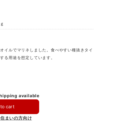
５ｇ
てオイルでマリネしました。食べやすい種抜きタイ
りする用途を想定しています。
shipping available
to cart
お住まいの方向け