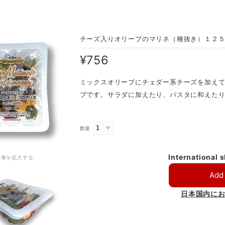
チーズ入りオリーブのマリネ（種抜き）１２
¥756
ミックスオリーブにチェダー系チーズを加え
プです。サラダに加えたり、パスタに和えた
数量
International 
画像を拡大する
Add 
日本国内に