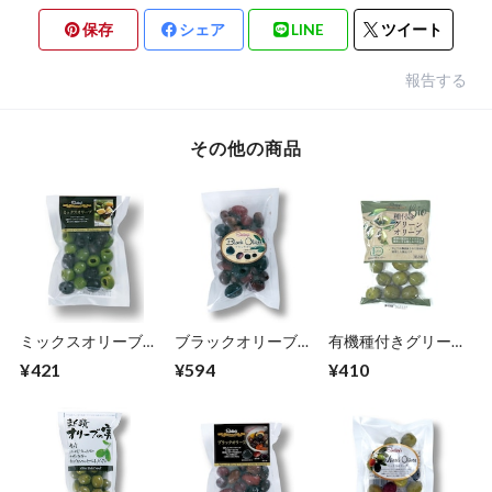
保存
シェア
LINE
ツイート
報告する
その他の商品
ミックスオリーブ種
ブラックオリーブ
有機種付きグリーン
抜き65ｇ
125ｇ
オリーブ70ｇ
¥421
¥594
¥410