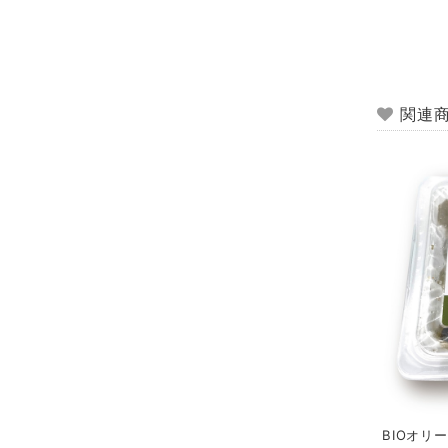
関連
BIOオリ