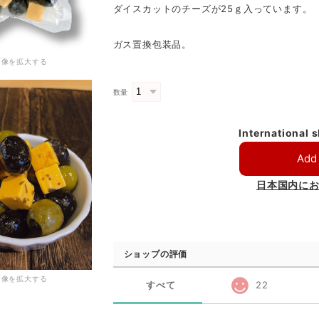
ダイスカットのチーズが25ｇ入っています。
ガス置換包装品。
画像を拡大する
数量
International 
Add 
日本国内に
ショップの評価
画像を拡大する
すべて
22