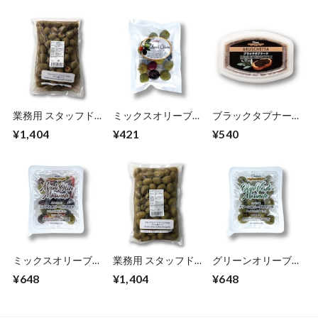
業務用 スタッフド
ミックスオリーブ
ブラックタプナード
オリーブピメント
80ｇ
100ｇ
¥1,404
¥421
¥540
500g
ミックスオリーブの
業務用 スタッフド
グリーンオリーブの
マリネ（種抜き）１
オリーブガーリック
マリネ（種抜き）１
¥648
¥1,404
¥648
２５ｇ
500g
２５ｇ