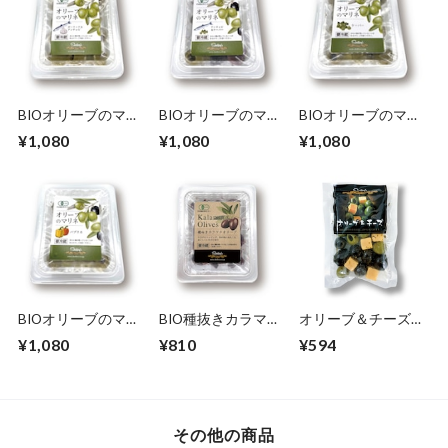
BIOオリーブのマリ
BIOオリーブのマリ
BIOオリーブのマリ
ネ（ガーリック＆ア
ネ（アンチョビ＆ケ
ネ（ケーパー）
¥1,080
¥1,080
¥1,080
ンチョビ）180g
ーパー）180g
180g
BIOオリーブのマリ
BIO種抜きカラマタ
オリーブ＆チーズ
ネ（パプリカ）
オリーブ150g
80ｇ
¥1,080
¥810
¥594
180g
その他の商品