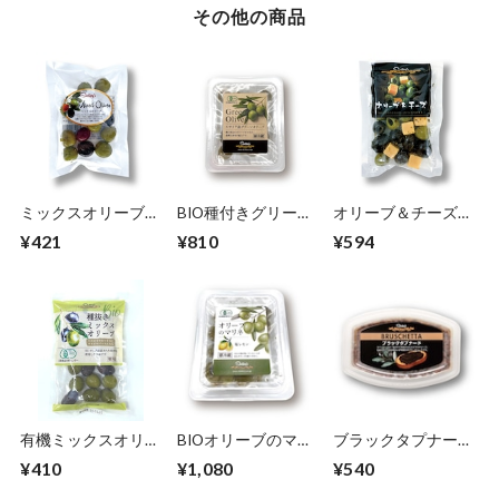
その他の商品
ミックスオリーブ
BIO種付きグリーン
オリーブ＆チーズ
80ｇ
オリーブ150g
80ｇ
¥421
¥810
¥594
有機ミックスオリー
BIOオリーブのマリ
ブラックタプナード
ブ種抜き60ｇ
ネ（塩レモン）
100ｇ
¥410
¥1,080
¥540
180g