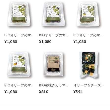
BIOオリーブのマリ
BIOオリーブのマリ
BIOオリーブのマリ
ネ（ガーリック＆ア
ネ（アンチョビ＆ケ
ネ（塩レモン）
¥1,080
¥1,080
¥1,080
ンチョビ）180g
ーパー）180g
180g
BIOオリーブのマリ
BIO種抜きカラマタ
オリーブ＆チーズ
ネ（パプリカ）
オリーブ150g
80ｇ
¥1,080
¥810
¥594
180g